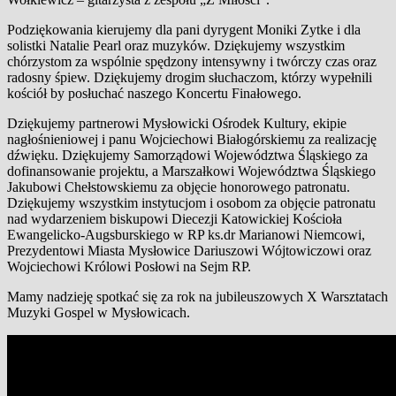
Podziękowania kierujemy dla pani dyrygent Moniki Zytke i dla
solistki Natalie Pearl oraz muzyków. Dziękujemy wszystkim
chórzystom za wspólnie spędzony intensywny i twórczy czas oraz
radosny śpiew. Dziękujemy drogim słuchaczom, którzy wypełnili
kościół by posłuchać naszego Koncertu Finałowego.
Dziękujemy partnerowi Mysłowicki Ośrodek Kultury, ekipie
nagłośnieniowej i panu Wojciechowi Białogórskiemu za realizację
dźwięku. Dziękujemy Samorządowi Województwa Śląskiego za
dofinansowanie projektu, a Marszałkowi Województwa Śląskiego
Jakubowi Chełstowskiemu za objęcie honorowego patronatu.
Dziękujemy wszystkim instytucjom i osobom za objęcie patronatu
nad wydarzeniem biskupowi Diecezji Katowickiej Kościoła
Ewangelicko-Augsburskiego w RP ks.dr Marianowi Niemcowi,
Prezydentowi Miasta Mysłowice Dariuszowi Wójtowiczowi oraz
Wojciechowi Królowi Posłowi na Sejm RP.
Mamy nadzieję spotkać się za rok na jubileuszowych X Warsztatach
Muzyki Gospel w Mysłowicach.