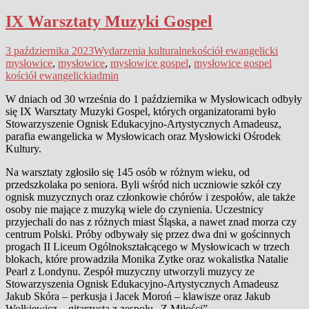
IX Warsztaty Muzyki Gospel
3 października 2023
Wydarzenia kulturalne
kościół ewangelicki
mysłowice
,
mysłowice
,
mysłowice gospel
,
mysłowice gospel
kościół ewangelicki
admin
W dniach od 30 września do 1 października w Mysłowicach odbyły
się IX Warsztaty Muzyki Gospel, których organizatorami było
Stowarzyszenie Ognisk Edukacyjno-Artystycznych Amadeusz,
parafia ewangelicka w Mysłowicach oraz Mysłowicki Ośrodek
Kultury.
Na warsztaty zgłosiło się 145 osób w różnym wieku, od
przedszkolaka po seniora. Byli wśród nich uczniowie szkół czy
ognisk muzycznych oraz członkowie chórów i zespołów, ale także
osoby nie mające z muzyką wiele do czynienia. Uczestnicy
przyjechali do nas z różnych miast Śląska, a nawet znad morza czy
centrum Polski. Próby odbywały się przez dwa dni w gościnnych
progach II Liceum Ogólnokształcącego w Mysłowicach w trzech
blokach, które prowadziła Monika Zytke oraz wokalistka Natalie
Pearl z Londynu. Zespół muzyczny utworzyli muzycy ze
Stowarzyszenia Ognisk Edukacyjno-Artystycznych Amadeusz
Jakub Skóra – perkusja i Jacek Moroń – klawisze oraz Jakub
Wołkiewicz – gitarzysta z zespołu „Z Miłości”.