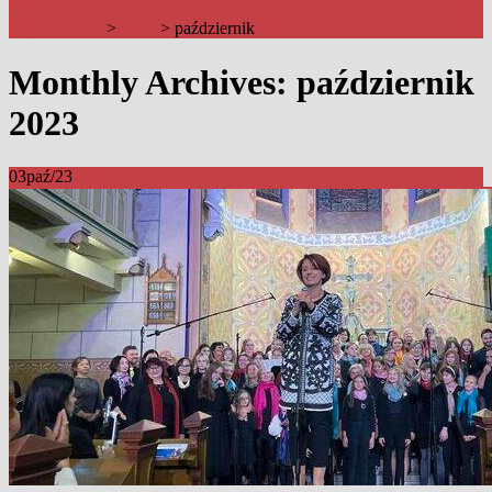
Parafia Ewangelicko-Augsburska Ap. Piotra i Pawła w
Mysłowicach
>
2023
>
październik
Monthly Archives: październik
2023
03
paź/23