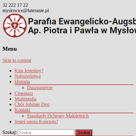
32 222 17 22
myslowice@luteranie.pl
Menu
Skip to content
Kim Jesteśmy?
Nabożeństwa
Historia
Duszpasterze
Cmentarz
Multimedia
Chór Jubilate Deo
Kontakt
Standardy Ochrony Małoletnich
Jesteś spoza Kościoła?
Szukaj: