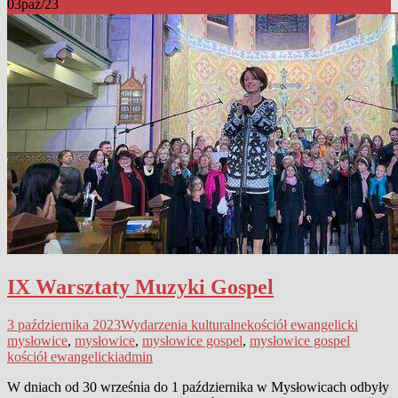
03
paź/23
IX Warsztaty Muzyki Gospel
3 października 2023
Wydarzenia kulturalne
kościół ewangelicki
mysłowice
,
mysłowice
,
mysłowice gospel
,
mysłowice gospel
kościół ewangelicki
admin
W dniach od 30 września do 1 października w Mysłowicach odbyły