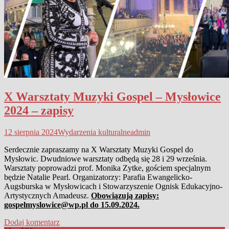
X Warsztaty Muzyki Gospel – Mysłowice
2024 – zapisy
12 sierpnia 2024
Wydarzenia kulturalne
admin
Serdecznie zapraszamy na X Warsztaty Muzyki Gospel do
Mysłowic. Dwudniowe warsztaty odbędą się 28 i 29 września.
Warsztaty poprowadzi prof. Monika Zytke, gościem specjalnym
będzie Natalie Pearl. Organizatorzy: Parafia Ewangelicko-
Augsburska w Mysłowicach i Stowarzyszenie Ognisk Edukacyjno-
Artystycznych Amadeusz.
Obowiązują zapisy:
gospelmyslowice@wp.pl do 15.09.2024.
Dodaj komentarz