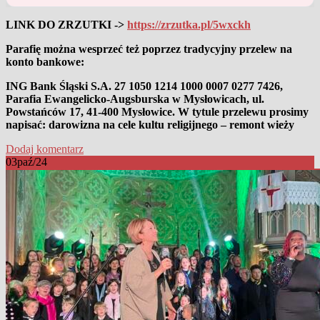
LINK DO ZRZUTKI ->
https://zrzutka.pl/5wxckh
Parafię można wesprzeć też poprzez tradycyjny przelew na
konto bankowe:
ING Bank Śląski S.A. 27 1050 1214 1000 0007 0277 7426,
Parafia Ewangelicko-Augsburska w Mysłowicach, ul.
Powstańców 17, 41-400 Mysłowice. W tytule przelewu prosimy
napisać: darowizna na cele kultu religijnego – remont wieży
Dodaj komentarz
03
paź/24