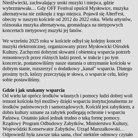
Niedźwiecki, zachwalający uroki muzyki i miejsca, gdzie
wybrzmiewała… Gdy OFF Festival opuścił Mysłowice, muzyka
alternatywna nie zniknęła z tego miejsca. Pojawił się AlterFest,
obecny w naszym kościele od 2012 do 2022 roku. Wielu artystów,
różnoraka muzyka alternatywna, gromadząca na nietypowych
koncertach nietypowej muzyki jej fanów.
We wrześniu 2025 roku w kościele odbył się kolejny koncert
muzyki elektronicznej, organizowany przez Mysłowicki Ośrodek
Kultury. Zachęceni dobrymi słowami i obietnicą wsparcia potrzeb
remontowych przez różnych ludzi przed, w trakcie i po tym
koncercie, postanowiliśmy nasze starania o utrzymanie kościoła w
dobrym stanie, rozszerzyć o dodatkowy „kanał” wsparcia. Dlatego
prosimy tych, którzy przeczytają te słowa, o wsparcie celu, który
sobie postawiliśmy.
Gdzie i jak szukamy wsparcia
Od wielu lat oprócz środków własnych i pomocy ludzi dobrej woli
remont kościoła był możliwy dzięki wsparciu instytucjonalnemu ze
środków państwowych i samorządowych. Kościół jest zabytkiem, a
dobra kultury uznane za zabytek podlegają ochronie i wsparciu
Państwa. Ostatnio jakoś jednak trudno o taką formę pomocy.
Rządowy Program Odbudowy Zabytków, Ministerstwo Kultury,
Wojewódzki Konserwator Zabytków, Urząd Marszałkowski…
Odpowiedź była zawsze taka sama, choć niektóre odmowy czytało