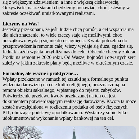
się z większym zdziwieniem, a inne z większą ciekawością.
Oczywiście, nasze starania będziemy ponawiać, choć jesteśmy w
zakresie oczekiwań umiarkowanymi realistami.
Liczymy na Was!
Jesteśmy przekonani, że jeśli ludzie chcą pomóc, a cel wsparcia ma
dla nich znaczenie, to wiele rzeczy staje się możliwymi, choć
początkowo wydają się nie do osiągnięcia. Kwota potrzebna do
przeprowadzenia remontu całej wieży wydaje się duża, zgadza się.
Jednak każda wpłata przybliża nas do celu. Obecnie chcemy zbierać
środki na remont w 2026 roku. Od Waszej hojności i otwartych serc
zależy w jakim zakresie plany będą możliwe w określonym czasie.
Formalne, ale ważne i praktyczne…
Wpłaty przekazane w ramach tej zrzutki są z formalnego punktu
widzenia darowizną na cele kultu religijnego, przeznaczoną na
remont obiektu sakralnego, wpisanego do rejestru zabytków.
Potwierdzenie przelewu kwoty przekazanej na ten cel jest
dokumentem potwierdzającym realizację darowizny. Kwota ta może
zostać uwzględniona w rozliczeniu podatku od osób fizycznych
PIT, obniżając podstawę opodatkowania. Wystarczy sobie tylko
udokumentować wykonanie wpłaty bankowej na ten cel.