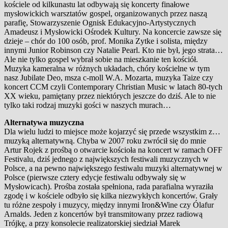
kościele od kilkunastu lat odbywają się koncerty finałowe
mysłowickich warsztatów gospel, organizowanych przez naszą
parafię, Stowarzyszenie Ognisk Edukacyjno-Artystycznych
Amadeusz i Mysłowicki Ośrodek Kultury. Na koncercie zawsze się
dzieje – chór do 100 osób, prof. Monika Zytke i solista, między
innymi Junior Robinson czy Natalie Pearl. Kto nie był, jego strata…
Ale nie tylko gospel wybrał sobie na mieszkanie ten kościół.
Muzyka kameralna w różnych układach, chóry kościelne w tym
nasz Jubilate Deo, msza c-moll W.A. Mozarta, muzyka Taize czy
koncert CCM czyli Contemporary Christian Music w latach 80-tych
XX wieku, pamiętany przez niektórych jeszcze do dziś. Ale to nie
tylko taki rodzaj muzyki gości w naszych murach…
Alternatywa muzyczna
Dla wielu ludzi to miejsce może kojarzyć się przede wszystkim z…
muzyką alternatywną. Chyba w 2007 roku zwrócił się do mnie
Artur Rojek z prośbą o otwarcie kościoła na koncert w ramach OFF
Festivalu, dziś jednego z największych festiwali muzycznych w
Polsce, a na pewno największego festiwalu muzyki alternatywnej w
Polsce (pierwsze cztery edycje festiwalu odbywały się w
Mysłowicach). Prośba została spełniona, rada parafialna wyraziła
zgodę i w kościele odbyło się kilka niezwykłych koncertów. Grały
tu różne zespoły i muzycy, między innymi Iron&Wine czy Ólafur
Arnalds. Jeden z koncertów był transmitowany przez radiową
Trójkę, a przy konsolecie realizatorskiej siedział Marek