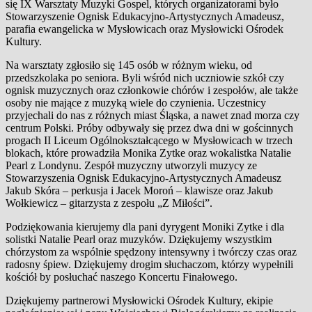
się IX Warsztaty Muzyki Gospel, których organizatorami było
Stowarzyszenie Ognisk Edukacyjno-Artystycznych Amadeusz,
parafia ewangelicka w Mysłowicach oraz Mysłowicki Ośrodek
Kultury.
Na warsztaty zgłosiło się 145 osób w różnym wieku, od
przedszkolaka po seniora. Byli wśród nich uczniowie szkół czy
ognisk muzycznych oraz członkowie chórów i zespołów, ale także
osoby nie mające z muzyką wiele do czynienia. Uczestnicy
przyjechali do nas z różnych miast Śląska, a nawet znad morza czy
centrum Polski. Próby odbywały się przez dwa dni w gościnnych
progach II Liceum Ogólnokształcącego w Mysłowicach w trzech
blokach, które prowadziła Monika Zytke oraz wokalistka Natalie
Pearl z Londynu. Zespół muzyczny utworzyli muzycy ze
Stowarzyszenia Ognisk Edukacyjno-Artystycznych Amadeusz
Jakub Skóra – perkusja i Jacek Moroń – klawisze oraz Jakub
Wołkiewicz – gitarzysta z zespołu „Z Miłości”.
Podziękowania kierujemy dla pani dyrygent Moniki Zytke i dla
solistki Natalie Pearl oraz muzyków. Dziękujemy wszystkim
chórzystom za wspólnie spędzony intensywny i twórczy czas oraz
radosny śpiew. Dziękujemy drogim słuchaczom, którzy wypełnili
kościół by posłuchać naszego Koncertu Finałowego.
Dziękujemy partnerowi Mysłowicki Ośrodek Kultury, ekipie