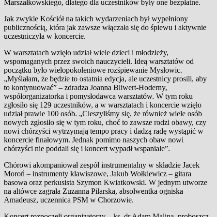
Marszałkowskiego, dlatego dla uczestników były one bezpłatne.
Jak zwykle Kościół na takich wydarzeniach był wypełniony
publicznością, która jak zawsze włączała się do śpiewu i aktywnie
uczestniczyła w koncercie.
W warsztatach wzięło udział wiele dzieci i młodzieży,
wspomaganych przez swoich nauczycieli. Ideą warsztatów od
początku było wielopokoleniowe rozśpiewanie Mysłowic.
„Myślałam, że będzie to ostatnia edycja, ale uczestnicy prosili, aby
to kontynuować” – zdradza Joanna Bliwert-Hoderny,
współorganizatorka i pomysłodawca warsztatów. W tym roku
zgłosiło się 129 uczestników, a w warsztatach i koncercie wzięło
udział prawie 100 osób. „Cieszyliśmy się, że również wiele osób
nowych zgłosiło się w tym roku, choć to zawsze rodzi obawy, czy
nowi chórzyści wytrzymają tempo pracy i dadzą radę wystąpić w
koncercie finałowym. Jednak pomimo naszych obaw nowi
chórzyści nie poddali się i koncert wypadł wspaniale”.
Chórowi akompaniował zespół instrumentalny w składzie Jacek
Moroń – instrumenty klawiszowe, Jakub Wołkiewicz – gitara
basowa oraz perkusista Szymon Kwiatkowski. W jednym utworze
na altówce zagrała Zuzanna Pilarska, absolwentka ogniska
Amadeusz, uczennica PSM w Chorzowie.
Koncert rozpoczęli organizatorzy – ks. dr Adam Malina, proboszcz