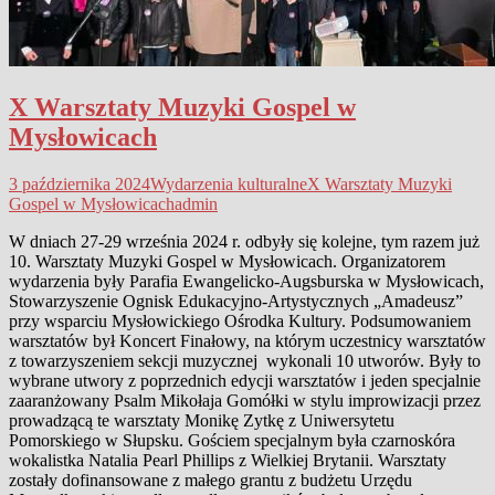
X Warsztaty Muzyki Gospel w
Mysłowicach
3 października 2024
Wydarzenia kulturalne
X Warsztaty Muzyki
Gospel w Mysłowicach
admin
W dniach 27-29 września 2024 r. odbyły się kolejne, tym razem już
10. Warsztaty Muzyki Gospel w Mysłowicach. Organizatorem
wydarzenia były Parafia Ewangelicko-Augsburska w Mysłowicach,
Stowarzyszenie Ognisk Edukacyjno-Artystycznych „Amadeusz”
przy wsparciu Mysłowickiego Ośrodka Kultury. Podsumowaniem
warsztatów był Koncert Finałowy, na którym uczestnicy warsztatów
z towarzyszeniem sekcji muzycznej wykonali 10 utworów. Były to
wybrane utwory z poprzednich edycji warsztatów i jeden specjalnie
zaaranżowany Psalm Mikołaja Gomółki w stylu improwizacji przez
prowadzącą te warsztaty Monikę Zytkę z Uniwersytetu
Pomorskiego w Słupsku. Gościem specjalnym była czarnoskóra
wokalistka Natalia Pearl Phillips z Wielkiej Brytanii. Warsztaty
zostały dofinansowane z małego grantu z budżetu Urzędu