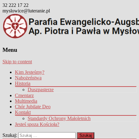
32 222 17 22
myslowice@luteranie.pl
Menu
Skip to content
Kim Jesteśmy?
Nabożeństwa
Historia
Duszpasterze
Cmentarz
Multimedia
Chór Jubilate Deo
Kontakt
Standardy Ochrony Małoletnich
Jesteś spoza Kościoła?
Szukaj: