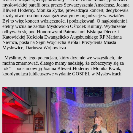
mysłowickiej parafii oraz prezes Stowarzyszenia Amadeusz, Joanna
Bliwert-Hoderny. Monika Zytke, prowadząca koncert, dedykowała
każdy utwór osobom zaangażowanym w organizację warsztatów.
Był to więc koncert wdzięczności i podziękowań. O nagłośnienie i
efekty wizualne zadbał Mysłowicki Ośrodek Kultury. Wydarzenie
odbywało się pod Honorowymi Patronatami Biskupa Diecezji
Katowickiej Kościoła Ewangelicko Augsburskiego RP Mariana
Niemca, posła na Sejm Wojciecha Króla i Prezydenta Miasta
Mysłowice, Dariusza Wójtowicza.
„Myślimy, że tego potencjału, który drzemie we wszystkich, nie
można zmarnować, dlatego mamy nadzieję, że zobaczymy się za
rok” – podsumowują Joanna Bliwert-Hoderny i Monika Kwak,
koordynująca jubileuszowe wydanie GOSPEL w Mysłowicach.