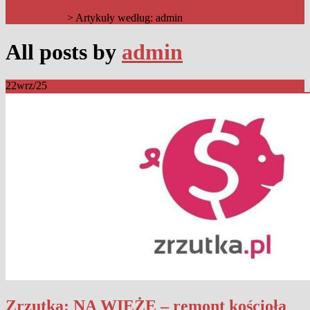
Parafia Ewangelicko-Augsburska Ap. Piotra i Pawła w
Mysłowicach
>
Artykuły według: admin
All posts by
admin
22
wrz/25
Zrzutka: NA WIEŻĘ – remont kościoła