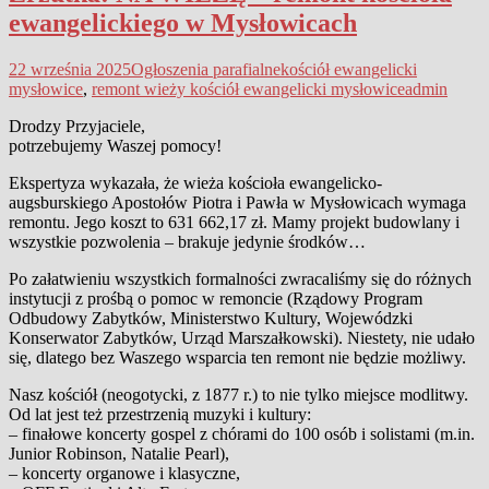
ewangelickiego w Mysłowicach
22 września 2025
Ogłoszenia parafialne
kościół ewangelicki
mysłowice
,
remont wieży kościół ewangelicki mysłowice
admin
Drodzy Przyjaciele,
potrzebujemy Waszej pomocy!
Ekspertyza wykazała, że wieża kościoła ewangelicko-
augsburskiego Apostołów Piotra i Pawła w Mysłowicach wymaga
remontu. Jego koszt to 631 662,17 zł. Mamy projekt budowlany i
wszystkie pozwolenia – brakuje jedynie środków…
Po załatwieniu wszystkich formalności zwracaliśmy się do różnych
instytucji z prośbą o pomoc w remoncie (Rządowy Program
Odbudowy Zabytków, Ministerstwo Kultury, Wojewódzki
Konserwator Zabytków, Urząd Marszałkowski). Niestety, nie udało
się, dlatego bez Waszego wsparcia ten remont nie będzie możliwy.
Nasz kościół (neogotycki, z 1877 r.) to nie tylko miejsce modlitwy.
Od lat jest też przestrzenią muzyki i kultury:
– finałowe koncerty gospel z chórami do 100 osób i solistami (m.in.
Junior Robinson, Natalie Pearl),
– koncerty organowe i klasyczne,