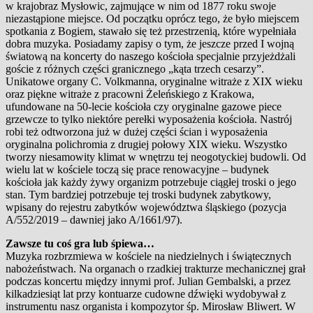
w krajobraz Mysłowic, zajmujące w nim od 1877 roku swoje
niezastąpione miejsce. Od początku oprócz tego, że było miejscem
spotkania z Bogiem, stawało się też przestrzenią, które wypełniała
dobra muzyka. Posiadamy zapisy o tym, że jeszcze przed I wojną
światową na koncerty do naszego kościoła specjalnie przyjeżdżali
goście z różnych części granicznego „kąta trzech cesarzy”.
Unikatowe organy C. Volkmanna, oryginalne witraże z XIX wieku
oraz piękne witraże z pracowni Żeleńskiego z Krakowa,
ufundowane na 50-lecie kościoła czy oryginalne gazowe piece
grzewcze to tylko niektóre perełki wyposażenia kościoła. Nastrój
robi też odtworzona już w dużej części ścian i wyposażenia
oryginalna polichromia z drugiej połowy XIX wieku. Wszystko
tworzy niesamowity klimat w wnętrzu tej neogotyckiej budowli. Od
wielu lat w kościele toczą się prace renowacyjne – budynek
kościoła jak każdy żywy organizm potrzebuje ciągłej troski o jego
stan. Tym bardziej potrzebuje tej troski budynek zabytkowy,
wpisany do rejestru zabytków województwa śląskiego (pozycja
A/552/2019 – dawniej jako A/1661/97).
Zawsze tu coś gra lub śpiewa…
Muzyka rozbrzmiewa w kościele na niedzielnych i świątecznych
nabożeństwach. Na organach o rzadkiej trakturze mechanicznej grał
podczas koncertu między innymi prof. Julian Gembalski, a przez
kilkadziesiąt lat przy kontuarze cudowne dźwięki wydobywał z
instrumentu nasz organista i kompozytor śp. Mirosław Bliwert. W