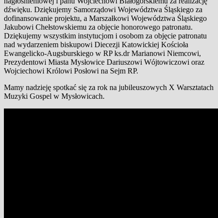
nagłośnieniowej i panu Wojciechowi Białogórskiemu za realizację
dźwięku. Dziękujemy Samorządowi Województwa Śląskiego za
dofinansowanie projektu, a Marszałkowi Województwa Śląskiego
Jakubowi Chełstowskiemu za objęcie honorowego patronatu.
Dziękujemy wszystkim instytucjom i osobom za objęcie patronatu
nad wydarzeniem biskupowi Diecezji Katowickiej Kościoła
Ewangelicko-Augsburskiego w RP ks.dr Marianowi Niemcowi,
Prezydentowi Miasta Mysłowice Dariuszowi Wójtowiczowi oraz
Wojciechowi Królowi Posłowi na Sejm RP.
Mamy nadzieję spotkać się za rok na jubileuszowych X Warsztatach
Muzyki Gospel w Mysłowicach.