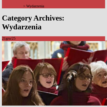
Parafia Ewangelicko-Augsburska Ap. Piotra i Pawła w
Mysłowicach
>
Wydarzenia
Category Archives:
Wydarzenia
21
gru/25