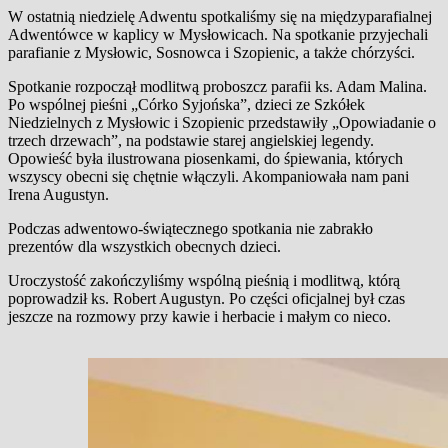
W ostatnią niedzielę Adwentu spotkaliśmy się na międzyparafialnej
Adwentówce w kaplicy w Mysłowicach. Na spotkanie przyjechali
parafianie z Mysłowic, Sosnowca i Szopienic, a także chórzyści.
Spotkanie rozpoczął modlitwą proboszcz parafii ks. Adam Malina.
Po wspólnej pieśni „Córko Syjońska”, dzieci ze Szkółek
Niedzielnych z Mysłowic i Szopienic przedstawiły „Opowiadanie o
trzech drzewach”, na podstawie starej angielskiej legendy.
Opowieść była ilustrowana piosenkami, do śpiewania, których
wszyscy obecni się chętnie włączyli. Akompaniowała nam pani
Irena Augustyn.
Podczas adwentowo-świątecznego spotkania nie zabrakło
prezentów dla wszystkich obecnych dzieci.
Uroczystość zakończyliśmy wspólną pieśnią i modlitwą, którą
poprowadził ks. Robert Augustyn. Po części oficjalnej był czas
jeszcze na rozmowy przy kawie i herbacie i małym co nieco.