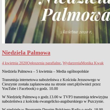
Niedziela Palmowa
4 kwietnia 2020
Ogłoszenia parafialne
,
Wydarzenia
Monika Kwak
Niedziela Palmowa – 5 kwietnia – Media ogólnopolskie
Transmisja internetowa nabożeństwa z Kościoła Jezusowego w
Cieszynie została zaplanowana na stronie onet.pl(również przez
YouTube i Facebook) o godz. 10.00
W Niedzielę Palmową o godz.13.00 w TVP3 transmisja telewizyjna
nabożeństwa z kościoła ewangelicko-augsburskiego w Pszczynie.
W niedzielę w Programie Drugim Polskiego Radia o godz. 18.00