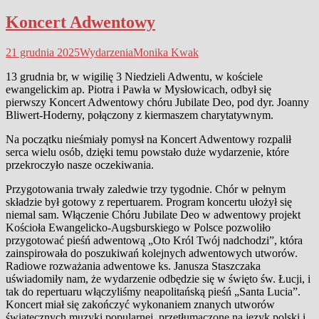
Koncert Adwentowy
21 grudnia 2025
Wydarzenia
Monika Kwak
13 grudnia br, w wigilię 3 Niedzieli Adwentu, w kościele
ewangelickim ap. Piotra i Pawła w Mysłowicach, odbył się
pierwszy Koncert Adwentowy chóru Jubilate Deo, pod dyr. Joanny
Bliwert-Hoderny, połączony z kiermaszem charytatywnym.
Na początku nieśmiały pomysł na Koncert Adwentowy rozpalił
serca wielu osób, dzięki temu powstało duże wydarzenie, które
przekroczyło nasze oczekiwania.
Przygotowania trwały zaledwie trzy tygodnie. Chór w pełnym
składzie był gotowy z repertuarem. Program koncertu ułożył się
niemal sam. Włączenie Chóru Jubilate Deo w adwentowy projekt
Kościoła Ewangelicko-Augsburskiego w Polsce pozwoliło
przygotować pieśń adwentową „Oto Król Twój nadchodzi”, która
zainspirowała do poszukiwań kolejnych adwentowych utworów.
Radiowe rozważania adwentowe ks. Janusza Staszczaka
uświadomiły nam, że wydarzenie odbędzie się w święto św. Łucji, i
tak do repertuaru włączyliśmy neapolitańską pieśń „Santa Lucia”.
Koncert miał się zakończyć wykonaniem znanych utworów
świątecznych muzyki popularnej, przetłumaczone na język polski i