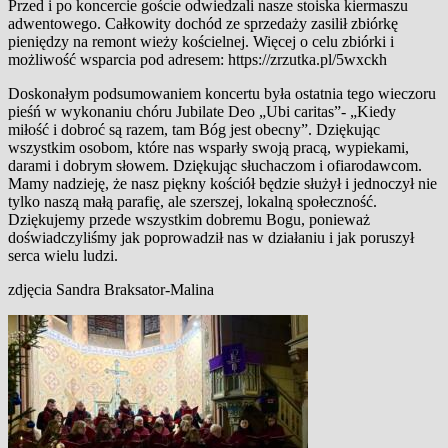
Przed i po koncercie goście odwiedzali nasze stoiska kiermaszu
adwentowego. Całkowity dochód ze sprzedaży zasilił zbiórkę
pieniędzy na remont wieży kościelnej. Więcej o celu zbiórki i
możliwość wsparcia pod adresem: https://zrzutka.pl/5wxckh
Doskonałym podsumowaniem koncertu była ostatnia tego wieczoru
pieśń w wykonaniu chóru Jubilate Deo „Ubi caritas”- „Kiedy
miłość i dobroć są razem, tam Bóg jest obecny”. Dziękując
wszystkim osobom, które nas wsparły swoją pracą, wypiekami,
darami i dobrym słowem. Dziękując słuchaczom i ofiarodawcom.
Mamy nadzieję, że nasz piękny kościół będzie służył i jednoczył nie
tylko naszą małą parafię, ale szerszej, lokalną społeczność.
Dziękujemy przede wszystkim dobremu Bogu, ponieważ
doświadczyliśmy jak poprowadził nas w działaniu i jak poruszył
serca wielu ludzi.
zdjęcia Sandra Braksator-Malina