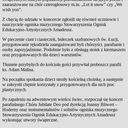
zaaranżowane na chór czterogłosowy m.in. „Let it snow” czy „We
wish you”.
Z chęcią do udziału w koncercie zgłosili się również uczniowie i
nauczyciele ogniska muzycznego Stowarzyszenia Ognisk
Edukacyjno-Artystycznych Amadeusz.
W pieczenie ciast i ciasteczek, bułeczek szafranowych św. Łucji,
przygotowanie rękodzieła zaangażowani byli chórzyści, parafianie i
osoby zaprzyjaźnione. Podobnie było z obsługą stoisk z kiermaszem
oraz przygotowanych dla dzieci warsztatów.
Tłumnie przybyłych do kościoła gości przywitał proboszcz parafii
ks. Adam Malina.
Na początku spotkania dzieci stroiły kościelną choinkę, a następnie
w zakrystii chętnie korzystały z przygotowanych dla nich prac
plastycznych.
Po zapaleniu na adwentowym wieńcu świec, rozpoczął się koncert
parafialnego Chóru Jubilate Deo pod dyrekcją Joanny Bliwert –
Hoderny oraz instrumentalistów i solistów ogniska muzycznego
Stowarzyszenia Ognisk Edukacyjno-Artystycznych Amadeusz
wykonując utwory świąteczne.